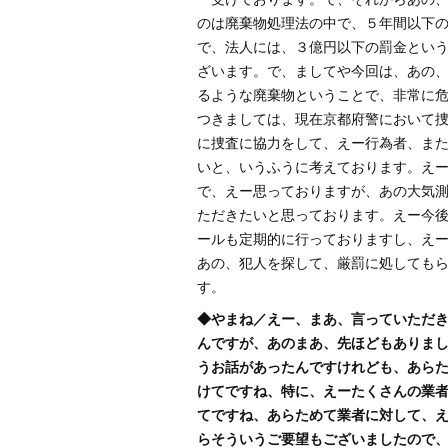
のは廃棄物処理法の中で、５年間以下
で、法人には、３億円以下の罰金とい
ざいます。で、ましてや今回は、あの
るような廃棄物ということで、非常に
つきましては、現在京都府警において
に捜査に協力をして、えー行為者、ま
いと、いうふうに考えております。え
で、えー思っておりますが、あの大気
ただきたいと思っております。えー今
ールも定期的に行っておりますし、え
あの、犯人を探して、厳罰に処しても
す。
◆やまね／えー、まあ、言っていただ
んですが、あのまあ、先ほどもありま
うお話があったんですけれども、あら
けてですね、特に、えーたくさんの業
てですね、あらためて業者に対して、
らそういうご要望もございましたので