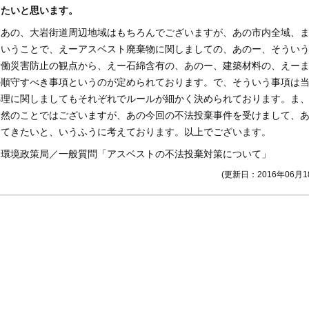
りたいと思います。
）あの、大岩街道周辺地域はもちろんでございますが、あの市内全域、
ということで、えーアスベスト廃棄物に関しましての、あのー、そうい
労働災害防止の観点から、えー石綿含有の、あのー、建築材料の、えー
の順守すべき事項というのが定められております。で、そういう事項は
処理に関しましてもそれぞれでルールが細かく決められております。ま
当然のことではございますが、あの今回の不法投棄事件を受けまして、
してきたいと、いうふうに考えております。以上でございます。
】環境政策局／一般質問「アスベストの不法投棄対策について」
(更新日：2016年06月1