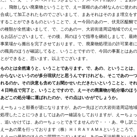
性」、飛散しない廃棄物ということで、えー屋根のあの材なんかに使わ
ー合成して加工されたものでございまして、まあそれはそのまま埋立を
理することができるものということで、えー今回のあのー、伏見区醍醐
トの種類が全然違いまして、で、このあのー、大岩街道周辺地域でのえ
らもお話がございまして、その後、局のほうで指導を継続しまして、最
、事業場から搬出を完了させております。で、廃棄物処理法の許可業者
課の職員のほうが確認してると、いうことですので、今回の事案とはあ
ことができると、思います。以上でございます。
のものとは全然違うと、いうことであります。で、あの、ということは
わからないというのが多分現状だと思うんですけれども、そこであの一
されるのか。その決意も含めてお聞かせいただきたいということと、そ
２４日時点で完了と、いうことですので、えーその廃棄物が処分場のほ
まあどこの処分場に運ばれたのか、その点はいかがでしょうか。
）えーちょっと順番が逆になりますが、あのー先ほどの大岩街道周辺地
正処理したことにつきましてはあのー確認をしておりますが、えーちょ
ー、追いかけては、あのーちょっとできてませんので・・・あ、申し訳
、えーあの業を行っております（株）ＨＩＲＡＹＡＭＡというところで
、もう一つ最初のほうのご質問でございますが、あのー不法投棄といい