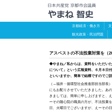
京都経済・働き方
文
観光政策・民泊問題
アスベストの不法投棄対策を（20
◆やまね／私からは、資料をいただい
について」という広報資料、６月８日
といいますか、簡単で結構ですのでご
（→福井・循環型社会推進部担当部長
にもお配りさせていただきました。あ
きましては、簡単に申し上げますと、
ーその随心院の職員の方が、不法投棄
日、火曜日でございますが、えーその