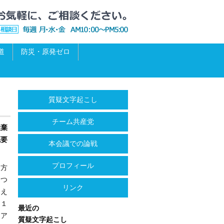
道
防災・原発ゼロ
質疑文字起こし
チーム共産党
投棄
概要
本会議での論戦
プロフィール
ま方
につ
リンク
、え
３１
最近の
「ア
質疑文字起こし