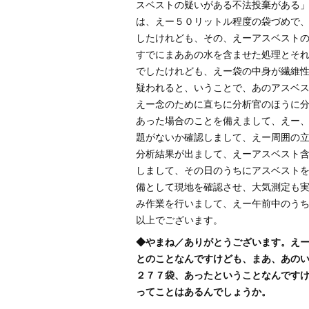
スベストの疑いがある不法投棄がある
は、えー５０リットル程度の袋づめで
したけれども、その、えーアスベスト
すでにまああの水を含ませた処理とそ
でしたけれども、えー袋の中身が繊維
疑われると、いうことで、あのアスベ
えー念のために直ちに分析官のほうに
あった場合のことを備えまして、えー
題がないか確認しまして、えー周囲の
分析結果が出まして、えーアスベスト
しまして、その日のうちにアスベスト
備として現地を確認させ、大気測定も
み作業を行いまして、えー午前中のう
以上でございます。
◆やまね／ありがとうございます。え
とのことなんですけども、まあ、あの
２７７袋、あったということなんです
ってことはあるんでしょうか。