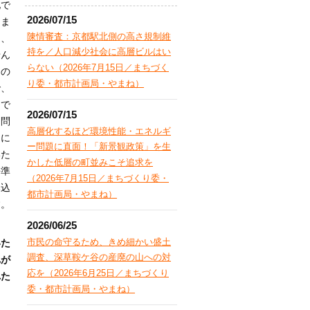
地で
2026/07/15
てま
陳情審査：京都駅北側の高さ規制維
て、
持を／人口減少社会に高層ビルはい
せん
らない（2026年7月15日／まちづく
あの
り委・都市計画局・やまね）
で、
トで
2026/07/15
て問
高層化するほど環境性能・エネルギ
日に
ー問題に直面！「新景観政策」を生
いた
かした低層の町並みこそ追求を
去準
（2026年7月15日／まちづくり委・
み込
都市計画局・やまね）
す。
2026/06/25
市民の命守るため、きめ細かい盛土
いた
調査、深草鞍ケ谷の産廃の山への対
れが
応を（2026年6月25日／まちづくり
れた
委・都市計画局・やまね）