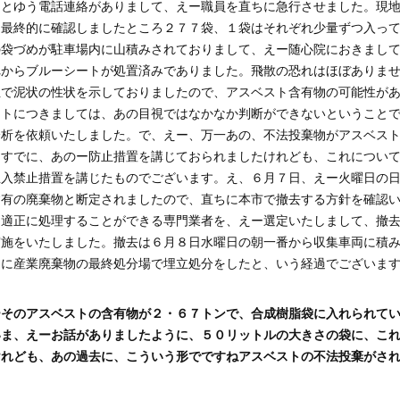
」とゆう電話連絡がありまして、えー職員を直ちに急行させました。現
、最終的に確認しましたところ２７７袋、１袋はそれぞれ少量ずつ入っ
の袋づめが駐車場内に山積みされておりまして、えー随心院におきまし
れからブルーシートが処置済みでありました。飛散の恐れはほぼありま
性で泥状の性状を示しておりましたので、アスベスト含有物の可能性が
ストにつきましては、あの目視ではなかなか判断ができないということ
分析を依頼いたしました。で、えー、万一あの、不法投棄物がアスベス
、すでに、あのー防止措置を講じておられましたけれども、これについ
立入禁止措置を講じたものでございます。え、６月７日、えー火曜日の
含有の廃棄物と断定されましたので、直ちに本市で撤去する方針を確認
を適正に処理することができる専門業者を、えー選定いたしまして、撤
実施をいたしました。撤去は６月８日水曜日の朝一番から収集車両に積
ちに産業廃棄物の最終処分場で埋立処分をしたと、いう経過でございま
ーそのアスベストの含有物が２・６７トンで、合成樹脂袋に入れられて
いま、えーお話がありましたように、５０リットルの大きさの袋に、こ
けれども、あの過去に、こういう形でですねアスベストの不法投棄がさ