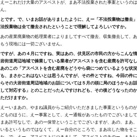
）えーこれだけ大量のアスベストが、まあ不法投棄された事案というの
せん。
ことです。で、いまお話がありましたように、えー「不法投棄物は撤去
不法投棄物は全て撤去されたということで理解してよろしいですか。
）あの産業廃棄物の処理業者によりましてすべて撤去、収集撤去して、
のもう現地には一切ございません。
つですが、あの４月にですね、実はあの、伏見区の市民の方からこんな
大岩街道周辺地域で操業している業者がアスベストを含む産廃を許可な
、あのこの「アスベストを含む産廃をどうやら袋につめているような状
ども、まさかこれはないとは思うんですが、その件とですね、今回の件
からその大岩街道周辺地域のお話については５月の頭に局のほうからお
査して対応する」とのことだったんですけれども、その後どうなったの
いただけますか。
）えーいまあの、やまね議員からご紹介いただきました事案というもの
私どものほうに、えー事案として、えー通報があったものでございまし
ーまあ許可なしで、あのー保管ということでございますが、あの、まあ
ているというものではなくて、えー自分のところで、まあ出した物をそ
した。で、えー、アスベストにつきまして、アスベストのあのー、まあ