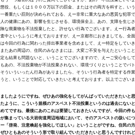
の懲役、もしくは１０００万以下の罰金、またはその両方を科すと。い
う一番重たい罰則が決められておる、えー非常に重大なあの悪質な犯罪
、人の健康にあの、影響を生じさせる、環境保全上、あの、支障を生じ
危険な廃棄物を不法投棄したと、許せない行為でございます。えー行為
捜査中というふうに考えておりますが、えー京都市におきましても、全
たは今回の行為に関わった排出事業者を含めまして、えー特定をしてい
ーまたあの周辺の、住民のみなさまには、大変ご不安を与えたというこ
測定も結果も問題ないと、いうことでございますので、えーご安心をし
後もあの、不法投棄物が不法投棄されない、環境づくりということでパ
ーそういういったん行為がありましたら、そういう行為者を特定する作
らうと、いうことで対応していきたいと考えております。以上でござい
きましたようにですね、ぜひあの強化をしてがんばっていただきたいと
したように、こういう規模のアスベスト不法投棄というのは過去にない
ためてですね、最後にあのこれは要望しておきたいんですが、今回の件
者が集まっている大岩街道周辺地域において、そのアスベストの扱いに
えー「啓発、注意喚起を強化してほしい」ということがですね、住民の
、ぜひともあのそういう形で取り組んでいただきたいと思うんですけれ