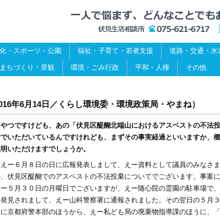
化・スポーツ・公園
福祉・子育て・若者支援
道路・交通・水
まちづくり・景観
環境・ごみ行政
平和・人権
その他
16年6月14日／くらし環境委・環境政策局・やまね）
たやつですけども、あの「伏見区醍醐北端山におけるアスベストの不法
付でいただいているんですけれども、まずその事実経過といいますか、
説明いただけますでしょうか。
）えー６月８日の日に広報発表しまして、えー資料として議員のみなさ
の、伏見区醍醐でのアスベストの不法投棄についてでございます。事案
えー５月３０日の月曜日でございますが、えー随心院の霊園の駐車場で
を発見されまして、えー山科警察署に通報されました。その翌日の５月
日に京都府警本部のほうから、えー私ども局の廃棄物指導課のほうに、