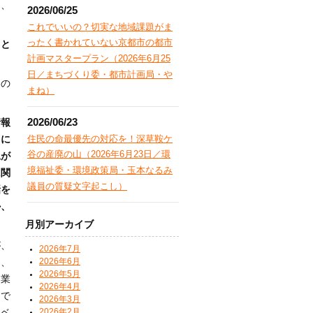
は、
2026/06/25
これでいいの？切実な地域課題がま
ったく書かれていない京都市の都市
」と
計画マスタープラン（2026年6月25
日／まちづくり委・都市計画局・や
あの
まね）
2026/06/23
情報
住民の命最優先の対応を！深草鞍ケ
しに
谷の産廃の山（2026年6月23日／環
況が
境福祉委・環境政策局・玉本なるみ
に関
議員の質疑文字起こし）
話を
か、
月別アーカイブ
が、
2026年7月
2026年6月
て、
2026年5月
、業
2026年4月
こで
2026年3月
2026年2月
レベ