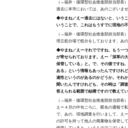
（→福井・循環型社会推進部担当部長
過去に本市においては、あのございま
◆やまね／えー過去にはないと、いう
いうことで、これはもうすでに現地の
（→福井・循環型社会推進部担当部長
埋立処分場で処分をしております。あ
◆やまね／えーそれでですね、もう一
が寄せられております。えー「深草の
保管している」と。で、その後ですね
ある」という情報もあったんですけれ
連性というのがあるのかどうか。それ
聞いたんですけれども、その時は「調
答えられる範囲で結構ですので教えて
（→福井・循環型社会推進部担当部長
えー４月の中旬ごろに、匿名の通報で
で、あの、現地調査を行いまして、え
の許可を持って他人の廃棄物を保管し
保管していると、いうものでございま