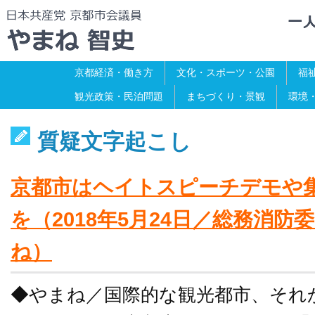
京都経済・働き方
文化・スポーツ・公園
福
観光政策・民泊問題
まちづくり・景観
環境
質疑文字起こし
京都市はヘイトスピーチデモや
を（2018年5月24日／総務消
ね）
◆やまね／国際的な観光都市、それ