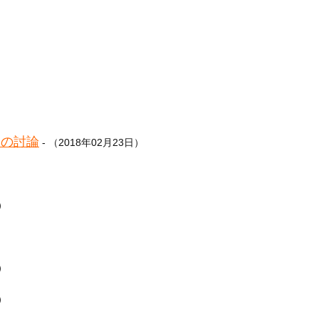
ての討論
- （2018年02月23日）
日）
日）
日）