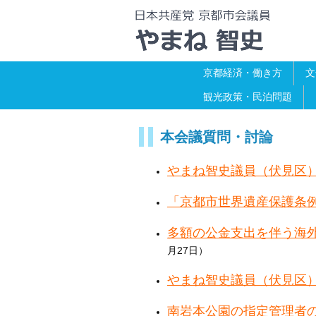
京都経済・働き方
文
観光政策・民泊問題
本会議質問・討論
やまね智史議員（伏見区
「京都市世界遺産保護条
多額の公金支出を伴う海
月27日）
やまね智史議員（伏見区
南岩本公園の指定管理者