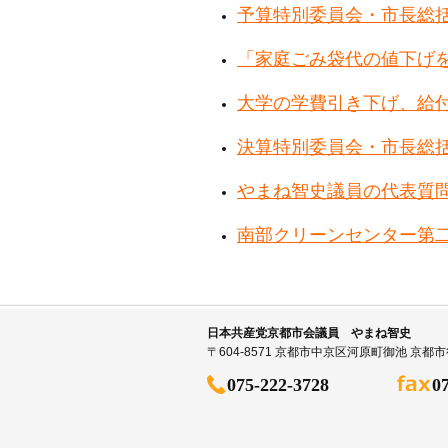
予算特別委員会・市長総
「家庭ごみ袋代の値下げ
大学の学費引き下げ、給
決算特別委員会・市長総
やまね智史議員の代表質
南部クリーンセンター第
日本共産党京都市会議員 やまね智史
〒604-8571 京都市中京区河原町御池 京
075-222-3728
0