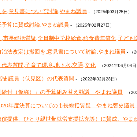
を,意見書について討論,やまね議員
- （2025年03月25日）
予算に賛成討論,やまね議員
- （2025年02月27日）
,市長総括質疑,全員制中学校給食,給食費無償化,子ども
治法改定は撤回を,意見書について討論,やまね議員
- （
代表質問,子育て環境,地下水,交通,文化
- （2024年06月04
ね智史議員（伏見区）の代表質問
- （2022年02月28日）
別給付（仮称）」の予算組み替え動議 やまね議員
- （2
市会 2020年度決算についての市長総括質疑 やまね智史議
無償提供、ひとり親世帯就労支援拡充等）に賛成。やま