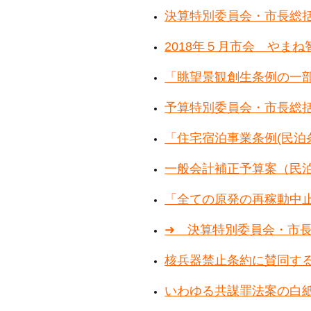
決算特別委員会・市長総
2018年５月市会 やま
「眺望景観創生条例の一
予算特別委員会・市長総
「住宅宿泊事業条例(民泊
一般会計補正予算案（民
「全ての原発の再稼動中
➜ 決算特別委員会・市
核兵器禁止条約に賛同す
いわゆる共謀罪法案の白