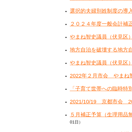
選択的夫婦別姓制度の導入
２０２４年度一般会計補正
やまね智史議員（伏見区）
地方自治を破壊する地方自
やまね智史議員（伏見区）
2022年２月市会 やま
「子育て世帯への臨時特
2021/10/19 京都
５月補正予算（生理用品
01日）