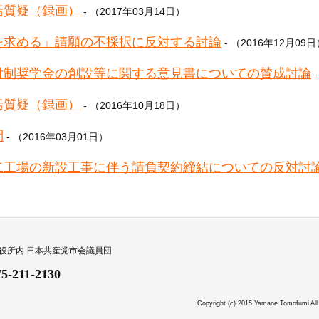
括質疑（録画）
- （2017年03月14日）
を求める」請願の不採択に反対する討論
- （2016年12月09
付制奨学金の創設等に関する意見書についての賛成討論
-
括質疑（録画）
- （2016年10月18日）
問
- （2016年03月01日）
二工場の新設工事に伴う請負契約締結についての反対討
都市役所内 日本共産党市会議員団
75-211-2130
Copyright (c) 2015 Yamane Tomofumi 