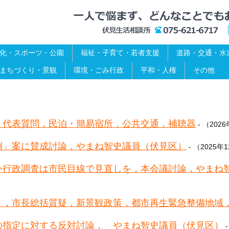
化・スポーツ・公園
福祉・子育て・若者支援
道路・交通・水
まちづくり・景観
環境・ごみ行政
平和・人権
その他
）代表質問，民泊・簡易宿所，公共交通，補聴器
- （202
例」案に賛成討論，やまね智史議員（伏見区）
- （2025年
外行政調査は市民目線で見直しを，本会議討論，やまね
），市長総括質疑，新景観政策，都市再生緊急整備地域
の指定に対する反対討論， やまね智史議員（伏見区）
-