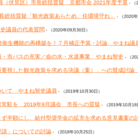
智史議員（伏見区）市長総括質疑 京都市会 2021年度予算
- （
智史 市長総括質疑「観光政策あらため、住環境守れ」
- （2020
智史議員の代表質問
- （2020年09月30日）
衆衛生機能の再構築を！７月補正予算・討論 やまね議
通・市バスの充実／命の水・水道事業 やまね智史
- （2
重要視した観光政策を求める決議（案）」への賛成討論
ついて やまね智史議員
- （2019年10月30日）
常駐を 2019年9月議会 市長への質疑
- （2019年10月1
まず半額にし、給付型奨学金の拡充を求める意見書案の
要請」についての討論
- （2018年10月25日）