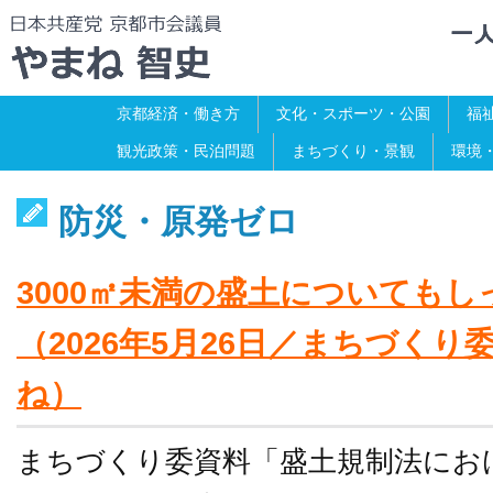
京都経済・働き方
文化・スポーツ・公園
福
観光政策・民泊問題
まちづくり・景観
環境
防災・原発ゼロ
3000㎡未満の盛土についても
（2026年5月26日／まちづく
ね）
まちづくり委資料「盛土規制法にお