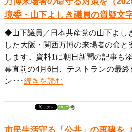
万博来場者の命守る対策を（202
境委・山下よしき議員の質疑文
◆山下議員／日本共産党の山下よしき
した大阪・関西万博の来場者の命と
します。資料1に朝日新聞の記事も
幕直前の4月6日、テストランの最
ン･･･
続きを読む
市民生活守る「公共」の再建を（2