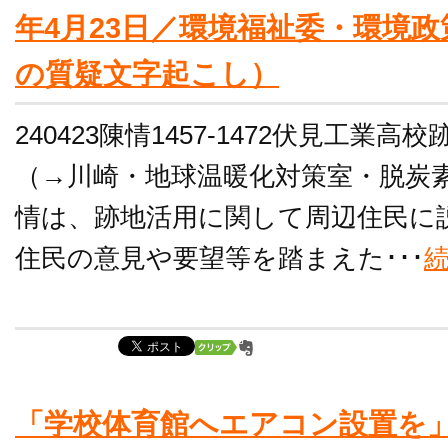
年4月23日／環境福祉委・環境
の質疑文字起こし）
240423陳情1457-1472伏見工業
（→川崎・地球温暖化対策室・脱炭
情は、跡地活用に関して周辺住民に
住民の意見や要望等を踏まえた･･･
「学校体育館へエアコン設置を