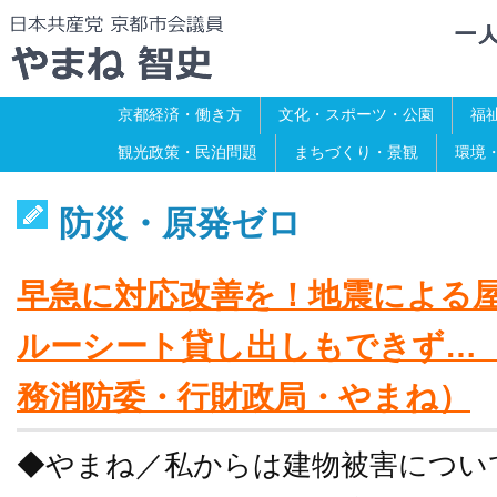
京都経済・働き方
文化・スポーツ・公園
福
観光政策・民泊問題
まちづくり・景観
環境
防災・原発ゼロ
早急に対応改善を！地震による
ルーシート貸し出しもできず…（2
務消防委・行財政局・やまね）
◆やまね／私からは建物被害につい