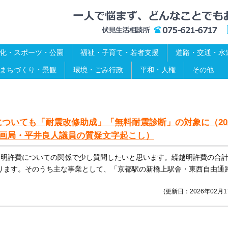
化・スポーツ・公園
福祉・子育て・若者支援
道路・交通・水
まちづくり・景観
環境・ごみ行政
平和・人権
その他
ついても「耐震改修助成」「無料耐震診断」の対象に（20
計画局・平井良人議員の質疑文字起こし）
越明許費についての関係で少し質問したいと思います。繰越明許費の合
ております。そのうち主な事業として、「京都駅の新橋上駅舎・東西自由通
(更新日：2026年02月1