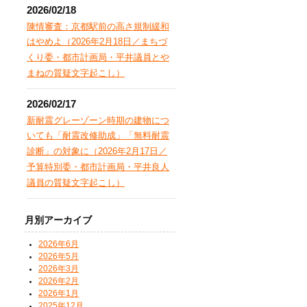
2026/02/18
陳情審査：京都駅前の高さ規制緩和
はやめよ（2026年2月18日／まちづ
くり委・都市計画局・平井議員とや
まねの質疑文字起こし）
2026/02/17
新耐震グレーゾーン時期の建物につ
いても「耐震改修助成」「無料耐震
診断」の対象に（2026年2月17日／
予算特別委・都市計画局・平井良人
議員の質疑文字起こし）
月別アーカイブ
2026年6月
2026年5月
2026年3月
2026年2月
2026年1月
2025年12月