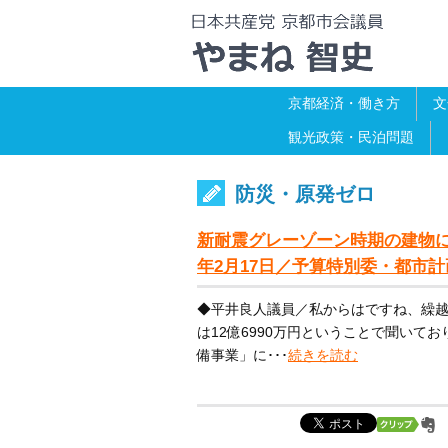
京都経済・働き方
文
観光政策・民泊問題
防災・原発ゼロ
新耐震グレーゾーン時期の建物に
年2月17日／予算特別委・都市
◆平井良人議員／私からはですね、繰
は12億6990万円ということで聞い
備事業」に･･･
続きを読む