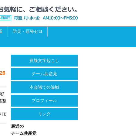
道
防災・原発ゼロ
質疑文字起こし
26
チーム共産党
本会議での論戦
計額
プロフィール
路整
リンク
7日)
最近の
チーム共産党