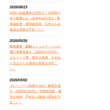
2026/06/23
住民の命最優先の対応を！深草鞍ケ
谷の産廃の山（2026年6月23日／環
境福祉委・環境政策局・玉本なるみ
議員の質疑文字起こし）
2026/05/26
陳情審査：醍醐コミュニティバスの
運行本数改善を（2026年5月26日／
まちづくり委・都市計画局・やまね
と北山ただお議員の質疑文字起こ
し）
2026/03/02
グレーゾーン時期を含めた耐震支援
を（2026年3月2日／予算特別委・都
市計画局・平井良人議員の質疑文字
起こし）