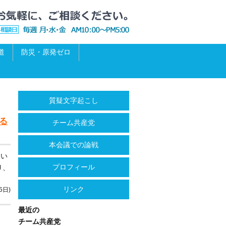
道
防災・原発ゼロ
質疑文字起こし
る
チーム共産党
本会議での論戦
てい
プロフィール
り、
リンク
5日)
最近の
チーム共産党