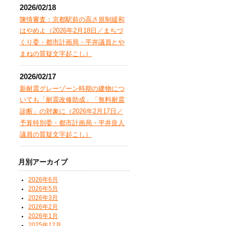
2026/02/18
陳情審査：京都駅前の高さ規制緩和
はやめよ（2026年2月18日／まちづ
くり委・都市計画局・平井議員とや
まねの質疑文字起こし）
2026/02/17
新耐震グレーゾーン時期の建物につ
いても「耐震改修助成」「無料耐震
診断」の対象に（2026年2月17日／
予算特別委・都市計画局・平井良人
議員の質疑文字起こし）
月別アーカイブ
2026年6月
2026年5月
2026年3月
2026年2月
2026年1月
2025年12月