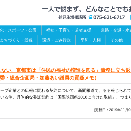
化・スポーツ・公園
福祉・子育て・若者支援
道路・交通・水
まちづくり・景観
環境・ごみ行政
平和・人権
その他
れない、京都市は「住民の福祉の増進を図る」責務に立ち返
消防委・総合企画局・加藤あい議員の質疑メモ）
ループ企業との広報に関わる契約について、新聞報道で、るる報じられ
いる件、具体的な委託契約は「国際映画祭2018に向けた取組」、つま
(更新日：2019年11月0