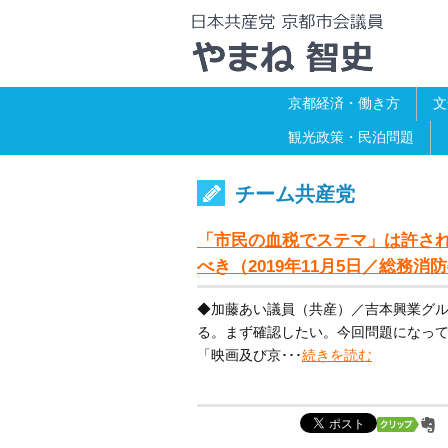
京都経済・働き方
文
観光政策・民泊問題
チーム共産党
「市民の血税でステマ」は許さ
べき（2019年11月5日／総務
◆加藤あい議員（共産）／吉本興業グ
る。まず確認したい。今回問題になって
「映画及び京･･･
続きを読む