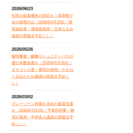
2026/06/23
住民の命最優先の対応を！深草鞍ケ
谷の産廃の山（2026年6月23日／環
境福祉委・環境政策局・玉本なるみ
議員の質疑文字起こし）
2026/05/26
陳情審査：醍醐コミュニティバスの
運行本数改善を（2026年5月26日／
まちづくり委・都市計画局・やまね
と北山ただお議員の質疑文字起こ
し）
2026/03/02
グレーゾーン時期を含めた耐震支援
を（2026年3月2日／予算特別委・都
市計画局・平井良人議員の質疑文字
起こし）