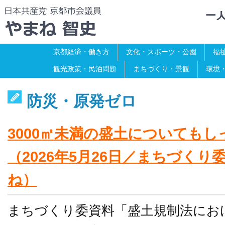
京都経済・働き方
文化・スポーツ・公園
福
観光政策・民泊問題
まちづくり・景観
環境
防災・原発ゼロ
3000㎡未満の盛土についても
（2026年5月26日／まちづく
ね）
まちづくり委資料「盛土規制法にお