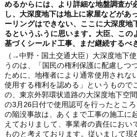
めるからには、より詳細な地盤調査が
し、大深度地下は地上に家屋などがあ
ーリングはできない、ここに大深度地
るというふうに思います。大臣、この
基づくシールド工事、まだ継続するべ
（→中野・国土交通大臣）大深度地下
うのは、「国民の権利保護に配慮しつ
ために、地権者により通常使用されな
使用する権利を認める」というもので
の、東京外郭環状道路の大深度地下空間
の3月26日付で使用認可を行ったとこ
の陥没事故は、あくまで工事の施工に
えておりまして、事業者の責任におい
ものと考えております。従いまして現