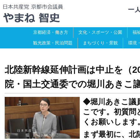
京都経済・働き方
文化・スポーツ・公園
福
観光政策・民泊問題
まちづくり・景観
環境
北陸新幹線延伸計画は中止を（202
院・国土交通委での堀川あきこ
◆堀川あきこ議
こです。初質問
くお願いします
まず最初に、北