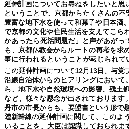
延伸計画についてお尋ねをしたいと思
ということで、京都からたくさんの不
豊富な地下水を使って和菓子や日本酒
で京都の文化や住民生活を支えてこら
かあったら死活問題だ」と声があがっ
も、京都仏教会からルートの再考を求
事に行われるということが報じられて
この延伸計画について12月13日、与
沿線自治体からのヒアリングにおいて
ら、地下水や自然環境への影響、残土
など、様々な懸念が出されております
丹市の市長からも、要望書という形で
陸新幹線の延伸計画に関して、このよ
いることを、大臣は認識しておられま