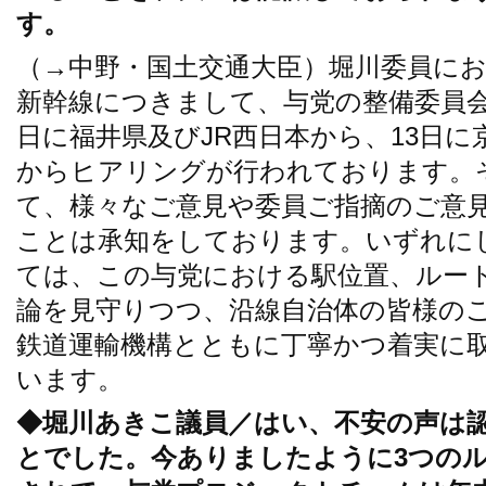
す。
（→中野・国土交通大臣）堀川委員に
新幹線につきまして、与党の整備委員
日に福井県及びJR西日本から、13日
からヒアリングが行われております。
て、様々なご意見や委員ご指摘のご意
ことは承知をしております。いずれに
ては、この与党における駅位置、ルー
論を見守りつつ、沿線自治体の皆様の
鉄道運輸機構とともに丁寧かつ着実に
います。
◆堀川あきこ議員／はい、不安の声は
とでした。今ありましたように3つの