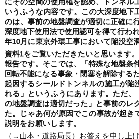
にその空間の使用権を認め、トンネル
いうふうな内容です。この大深度地下
のは、事前の地盤調査が適切に正確に
深度地下使用法で使用認可を得て行われ
年10月に東京外環工事において陥没空
資料1をご覧いただきたいと思います
報告です。そこでは、「特殊な地盤条
回転不能になる事象・閉塞を解除する
起因するシールドトンネルの施工が陥
れる」というふうにあります。ただ、
の地盤調査は適切だった」と事前のレ
た。じゃあ何が原因でこの事故が起き
説明をお願いします。
（→山本・道路局長）お答えを申し上