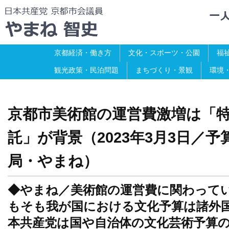
京都経済・働き方
文化・スポーツ・公園
福
観光政策・民泊問題
まちづくり・景観
環境
京都市美術館の運営費激増は「
託」が背景（2023年3月3日／
局・やまね）
◆やまね／美術館の運営費に関わって
もそも我が国における文化予算は諸外
本共産党は国や自治体の文化芸術予算