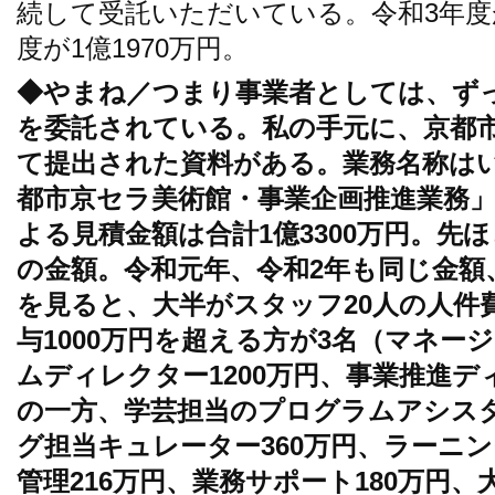
続して受託いただいている。令和3年度が
度が1億1970万円。
◆やまね／つまり事業者としては、ず
を委託されている。私の手元に、京都
て提出された資料がある。業務名称は
都市京セラ美術館・事業企画推進業務」
よる見積金額は合計1億3300万円。先
の金額。令和元年、令和2年も同じ金額
を見ると、大半がスタッフ20人の人件
与1000万円を超える方が3名（マネージ
ムディレクター1200万円、事業推進デ
の一方、学芸担当のプログラムアシスタ
グ担当キュレーター360万円、ラーニン
管理216万円、業務サポート180万円