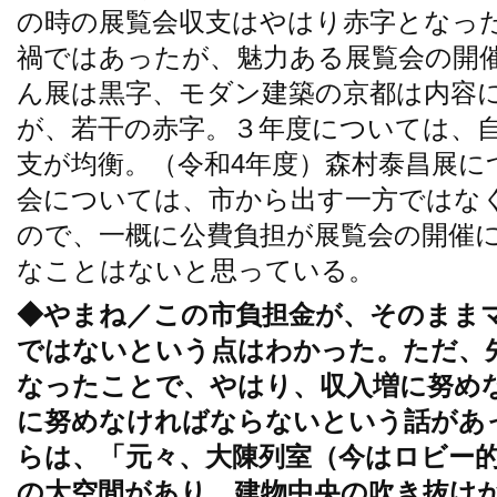
の時の展覧会収支はやはり赤字となっ
禍ではあったが、魅力ある展覧会の開
ん展は黒字、モダン建築の京都は内容
が、若干の赤字。３年度については、
支が均衡。（令和4年度）森村泰昌展に
会については、市から出す一方ではな
ので、一概に公費負担が展覧会の開催
なことはないと思っている。
◆やまね／この市負担金が、そのまま
ではないという点はわかった。ただ、
なったことで、やはり、収入増に努め
に努めなければならないという話があ
らは、「元々、大陳列室（今はロビー的
の大空間があり、建物中央の吹き抜け