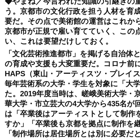
◆やまね／今言われた知識の引継ぎの
う。京都市の文化行政を担う人材を育
要だ。その点で美術館の運営はこれか
京都市が正規で雇い育てていく、この
い、これは要望だけしておく。
「文化芸術推進都市」を掲げる自治体
の育成や支援も大変重要だ。コロナ前
HAPS（東山・アーティスツ・プレイ
毎年芸術系の大学・学生を対象に「大学
た。2019年度当時は、嵯峨美術大学・
華大学・市立芸大の4大学から435名
は「卒業後はアーティストとして制作
すか」「卒業後も京都を拠点に制作を
「制作場所は居住場所とは別に必要だ