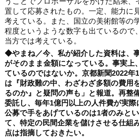
うことでプロポーザルをかけた結果、
置して応募されたもの。一定、能力に
考えている。また、国立の美術館等の学
程度というような数字も出ているので
当方では考えている。
◆やまね／今、私が紹介した資料は、
がそのまま金額になっている。事実上
ているのではないか。京都新聞2022年
は『財政難の中、わざわざ多額の費用
るのか』と疑問の声も」と報道。再整
委託し、毎年1億円以上の人件費が実
公募で手をあげているのは1者のみと
て、特定の民間企業を儲けさせる仕組
点は指摘しておきたい。