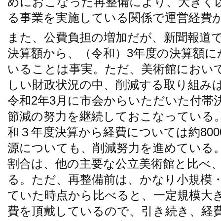
めにおこなった再整備により、大きく
る事業を実施している関係で運営経費
また、公費負担の増加だが、新聞報道で
決算額から、（令和）3年度の決算額に
いることは事実。ただ、美術館におい
しい財政状況の中、削減する取り組み
令和2年3月に市会からいただいた付帯
節減の努力を継続しておこなっている
和３年度決算から経費については約80
源についても、削減努力を進めている
割合は、他の主要な公立美術館と比べ
る。ただ、再整備前は、かなり小規模
ていた時点から比べると、一定規模大
費を頂戴しているので、引き続き、経