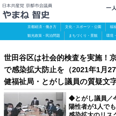
京都経済・働き方
文化・スポーツ・公園
福
観光政策・民泊問題
まちづくり・景観
環境
世田谷区は社会的検査を実施！
で感染拡大防止を（2021年1月
健福祉局・とがし議員の質疑文
◆とがし議員／
陽性者が1人で
感染拡大のリス