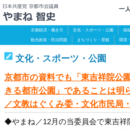
京都経済・働き方
文化・スポーツ・公園
福
観光政策・民泊問題
まちづくり・景観
環境
文化・スポーツ・公園
京都市の資料でも「東吉祥院公
きる都市公園」であることは明らか
／文教はぐくみ委・文化市民局
◆やまね／12月の当委員会で東吉