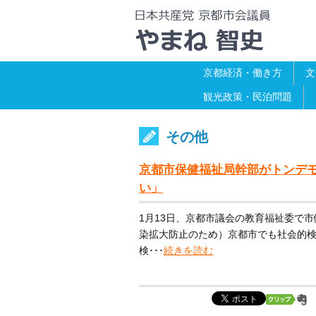
京都経済・働き方
文
観光政策・民泊問題
その他
京都市保健福祉局幹部がトンデ
い」
1月13日、京都市議会の教育福祉委で
染拡大防止のため）京都市でも社会的
検･･･
続きを読む