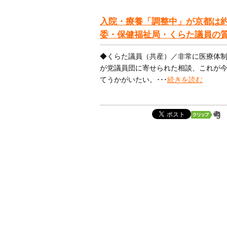
入院・療養「調整中」が京都は約6
委・保健福祉局・くらた議員の
◆くらた議員（共産）／非常に医療体
が党議員団に寄せられた相談、これが
てうかがいたい。･･･
続きを読む