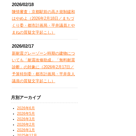
2026/02/18
陳情審査：京都駅前の高さ規制緩和
はやめよ（2026年2月18日／まちづ
くり委・都市計画局・平井議員とや
まねの質疑文字起こし）
2026/02/17
新耐震グレーゾーン時期の建物につ
いても「耐震改修助成」「無料耐震
診断」の対象に（2026年2月17日／
予算特別委・都市計画局・平井良人
議員の質疑文字起こし）
月別アーカイブ
2026年6月
2026年5月
2026年3月
2026年2月
2026年1月
2025年12月