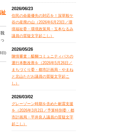
2026/06/23
福祉
住民の命最優先の対応を！深草鞍ケ
谷の産廃の山（2026年6月23日／環
境福祉委・環境政策局・玉本なるみ
、我
議員の質疑文字起こし）
わっ
2026/05/26
3日)
陳情審査：醍醐コミュニティバスの
運行本数改善を（2026年5月26日／
まちづくり委・都市計画局・やまね
と北山ただお議員の質疑文字起こ
し）
2026/03/02
グレーゾーン時期を含めた耐震支援
を（2026年3月2日／予算特別委・都
市計画局・平井良人議員の質疑文字
起こし）