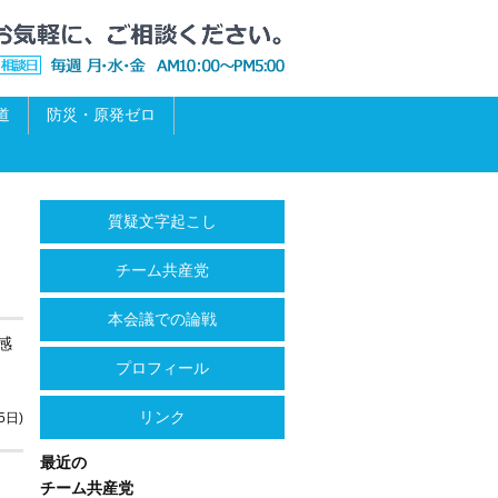
道
防災・原発ゼロ
質疑文字起こし
チーム共産党
本会議での論戦
感
プロフィール
リンク
5日)
最近の
チーム共産党