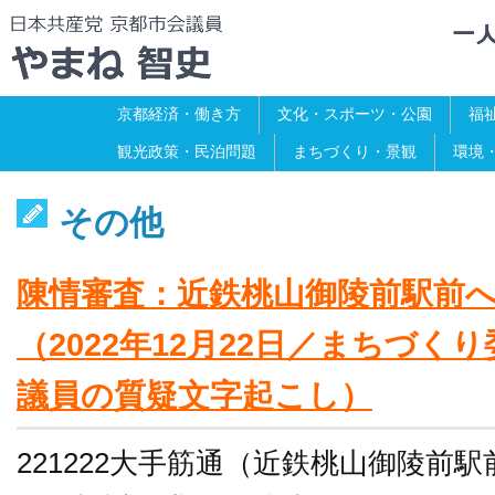
京都経済・働き方
文化・スポーツ・公園
福
観光政策・民泊問題
まちづくり・景観
環境
その他
陳情審査：近鉄桃山御陵前駅前
（2022年12月22日／まちづく
議員の質疑文字起こし）
221222大手筋通（近鉄桃山御陵前