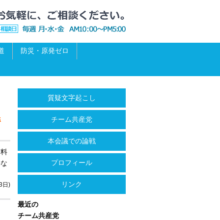
道
防災・原発ゼロ
質疑文字起こし
民
チーム共産党
本会議での論戦
資料
プロフィール
要な
リンク
3日)
最近の
チーム共産党