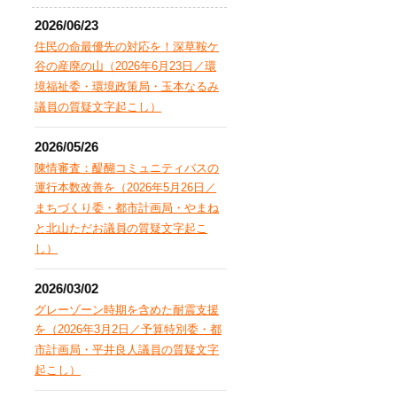
2026/06/23
住民の命最優先の対応を！深草鞍ケ
谷の産廃の山（2026年6月23日／環
境福祉委・環境政策局・玉本なるみ
議員の質疑文字起こし）
2026/05/26
陳情審査：醍醐コミュニティバスの
運行本数改善を（2026年5月26日／
まちづくり委・都市計画局・やまね
と北山ただお議員の質疑文字起こ
し）
2026/03/02
グレーゾーン時期を含めた耐震支援
を（2026年3月2日／予算特別委・都
市計画局・平井良人議員の質疑文字
起こし）