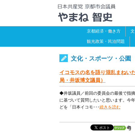
京都経済・働き方
文
観光政策・民泊問題
文化・スポーツ・公園
イコモスの名を語り混乱まねいた京
局・井坂博文議員）
◆井坂議員／前回の委員会の最後で指
に基づいて質問したいと思います。今
どを「日本イコモ･･･
続きを読む