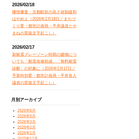
2026/02/18
陳情審査：京都駅前の高さ規制緩和
はやめよ（2026年2月18日／まちづ
くり委・都市計画局・平井議員とや
まねの質疑文字起こし）
2026/02/17
新耐震グレーゾーン時期の建物につ
いても「耐震改修助成」「無料耐震
診断」の対象に（2026年2月17日／
予算特別委・都市計画局・平井良人
議員の質疑文字起こし）
月別アーカイブ
2026年6月
2026年5月
2026年3月
2026年2月
2026年1月
2025年12月