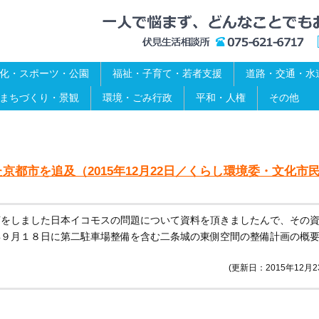
化・スポーツ・公園
福祉・子育て・若者支援
道路・交通・水
まちづくり・景観
環境・ごみ行政
平和・人権
その他
都市を追及（2015年12月22日／くらし環境委・文化市
摘をしました日本イコモスの問題について資料を頂きましたんで、その
年９月１８日に第二駐車場整備を含む二条城の東側空間の整備計画の概
(更新日：2015年12月2