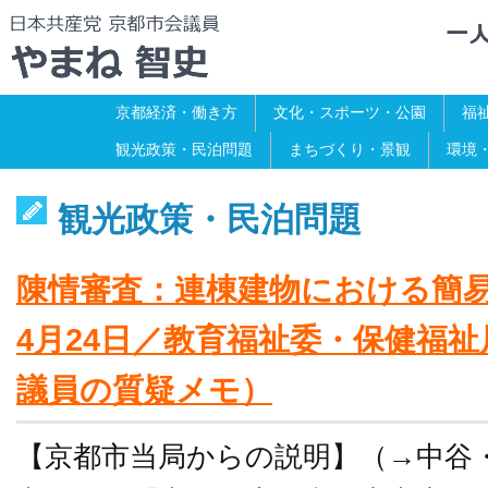
京都経済・働き方
文化・スポーツ・公園
福
観光政策・民泊問題
まちづくり・景観
環境
観光政策・民泊問題
陳情審査：連棟建物における簡易
4月24日／教育福祉委・保健福
議員の質疑メモ）
【京都市当局からの説明】（→中谷