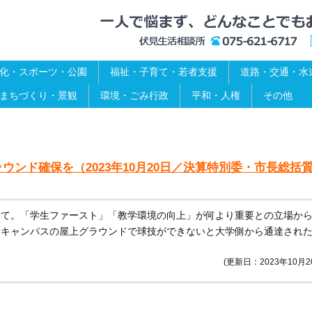
化・スポーツ・公園
福祉・子育て・若者支援
道路・交通・水
まちづくり・景観
環境・ごみ行政
平和・人権
その他
ンド確保を（2023年10月20日／決算特別委・市長総括
いて。「学生ファースト」「教学環境の向上」が何より重要との立場か
新キャンパスの屋上グラウンドで球技ができないと大学側から通達され
(更新日：2023年10月2