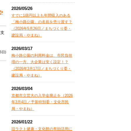
2026/05/26
や
すでに1億円以上も年間収入のある
「梅小路公園」の名前を売り渡す？
（2026年5月26日／まちづくり委・
の支
建設局・やまね）
2026/03/17
6日)
梅小路公園の利用料金は、市民負担
増の一方、大企業は安く設定！？
（2026年3月17日／まちづくり委・
建設局・やまね）
2026/03/04
京都市立芸大の入学金廃止を（2026
年3月4日／予算特別委・文化市民
局・やまね）
2026/01/22
旧ラクト健康・文化館の有効活用に