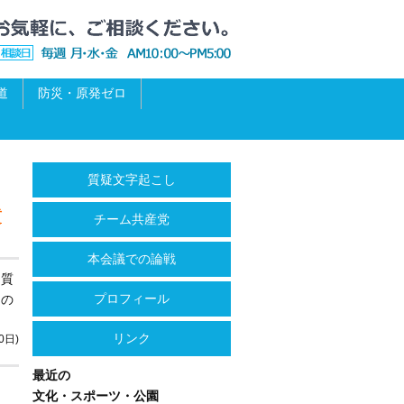
道
防災・原発ゼロ
質疑文字起こし
質
チーム共産党
本会議での論戦
ら質
プロフィール
たの
リンク
0日)
最近の
文化・スポーツ・公園