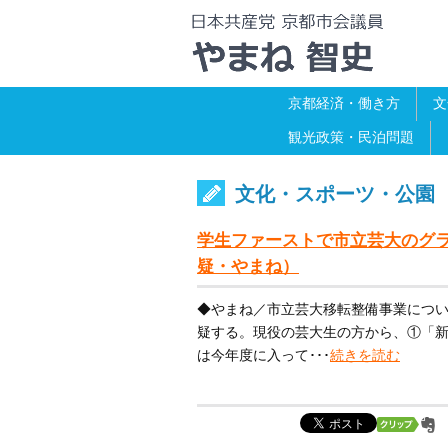
京都経済・働き方
文
観光政策・民泊問題
文化・スポーツ・公園
学生ファーストで市立芸大のグラウ
疑・やまね）
◆やまね／市立芸大移転整備事業につ
疑する。現役の芸大生の方から、①「
は今年度に入って･･･
続きを読む