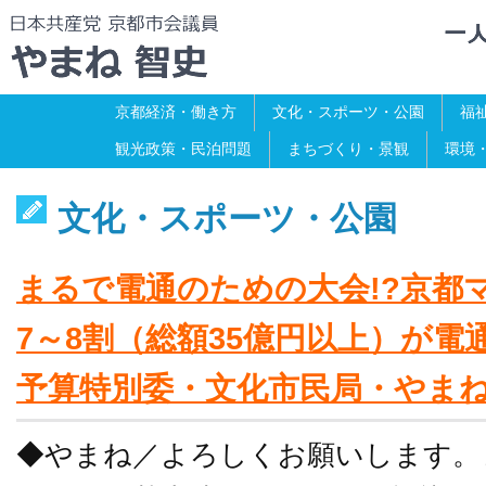
京都経済・働き方
文化・スポーツ・公園
福
観光政策・民泊問題
まちづくり・景観
環境
文化・スポーツ・公園
まるで電通のための大会!?京都
7～8割（総額35億円以上）が電通
予算特別委・文化市民局・やま
◆やまね／よろしくお願いします。