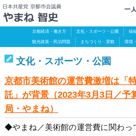
京都経済・働き方
文化・スポーツ・公園
福
観光政策・民泊問題
まちづくり・景観
環境
文化・スポーツ・公園
京都市美術館の運営費激増は「
託」が背景（2023年3月3日／
局・やまね）
◆やまね／美術館の運営費に関わっ