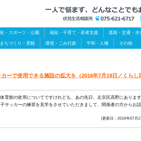
化・スポーツ・公園
福祉・子育て・若者支援
道路・交通・水
まちづくり・景観
環境・ごみ行政
平和・人権
その他
カーで使用できる施設の拡大を（2016年7月19日／くらし
る体育館の使用についてですけれども、あの先日、左京区高野にありま
椅子サッカーの練習を見学をさせていただきまして、関係者の方からお
(更新日：2016年07月2