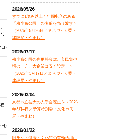
2026/05/26
すでに1億円以上も年間収入のある
「梅小路公園」の名前を売り渡す？
は、
（2026年5月26日／まちづくり委・
変な
建設局・やまね）
4日)
2026/03/17
梅小路公園の利用料金は、市民負担
増の一方、大企業は安く設定！？
（2026年3月17日／まちづくり委・
建設局・やまね）
2026/03/04
京都市立芸大の入学金廃止を（2026
、横
年3月4日／予算特別委・文化市民
の
局・やまね）
2日)
2026/01/22
旧ラクト健康・文化館の有効活用に