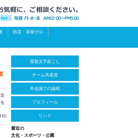
道
防災・原発ゼロ
質疑文字起こし
環
チーム共産党
本会議での論戦
す京
プロフィール
話を
リンク
1日)
最近の
文化・スポーツ・公園