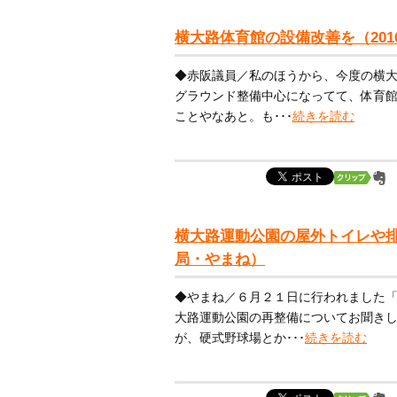
横大路体育館の設備改善を（20
◆赤阪議員／私のほうから、今度の横
グラウンド整備中心になってて、体育
ことやなあと。も･･･
続きを読む
横大路運動公園の屋外トイレや排
局・やまね）
◆やまね／６月２１日に行われました
大路運動公園の再整備についてお聞き
が、硬式野球場とか･･･
続きを読む