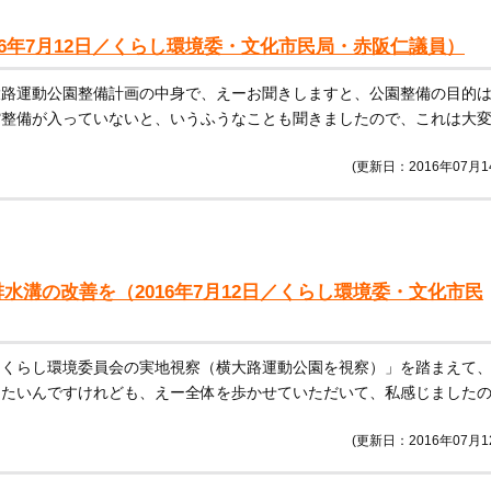
16年7月12日／くらし環境委・文化市民局・赤阪仁議員）
大路運動公園整備計画の中身で、えーお聞きしますと、公園整備の目的
館整備が入っていないと、いうふうなことも聞きましたので、これは大
(更新日：2016年07月1
水溝の改善を（2016年7月12日／くらし環境委・文化市民
「くらし環境委員会の実地視察（横大路運動公園を視察）」を踏まえて
したいんですけれども、えー全体を歩かせていただいて、私感じました
(更新日：2016年07月1