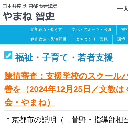
京都経済・働き方
文化・スポーツ・公園
福
観光政策・民泊問題
まちづくり・景観
環境
福祉・子育て・若者支援
陳情審査：支援学校のスクール
善を（2024年12月25日／文教
会・やまね）
＊京都市の説明（→菅野・指導部担