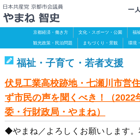
京都経済・働き方
文化・スポーツ・公園
福
観光政策・民泊問題
まちづくり・景観
環境
福祉・子育て・若者支援
伏見工業高校跡地・七瀬川市営
ず市民の声を聞くべき！（2022
委・行財政局・やまね）
◆やまね／よろしくお願いします。