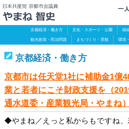
京都経済・働き方
文化・スポーツ・公園
福
観光政策・民泊問題
まちづくり・景観
環境
京都経済・働き方
京都市は任天堂1社に補助金1億4
業と若者にこそ財政支援を（2019
通水道委・産業観光局・やまね
◆やまね／えっと私からもですね、