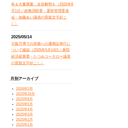
布＆大量廃棄」全容解明を（2025年8
月1日／総務消防委・選挙管理委員
会・加藤あい議員の質疑文字起こ
し）
2025/05/14
大阪万博での赤旗への通期証発行に
ついて確認（2025年5月14日／衆院
経済産業委・たつみコータロー議員
の質疑文字起こし）
月別アーカイブ
2026年3月
2025年10月
2025年8月
2025年5月
2025年4月
2025年3月
2025年2月
2025年1月