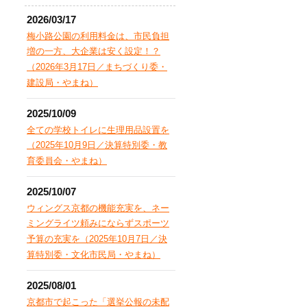
2026/03/17
梅小路公園の利用料金は、市民負担
増の一方、大企業は安く設定！？
（2026年3月17日／まちづくり委・
建設局・やまね）
2025/10/09
全ての学校トイレに生理用品設置を
（2025年10月9日／決算特別委・教
育委員会・やまね）
2025/10/07
ウィングス京都の機能充実を、ネー
ミングライツ頼みにならずスポーツ
予算の充実を（2025年10月7日／決
算特別委・文化市民局・やまね）
2025/08/01
京都市で起こった「選挙公報の未配