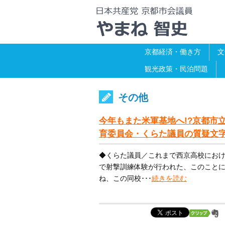
京都経済・働き方
文
観光政策・民泊問題
その他
今年もまた米軍基地へ!?京都市立
育委員会・くらた議員の質疑文
◆くらた議員／これまで西京高校におけ
で射撃訓練体験が行われた、このことに
ね、この同校･･･
続きを読む