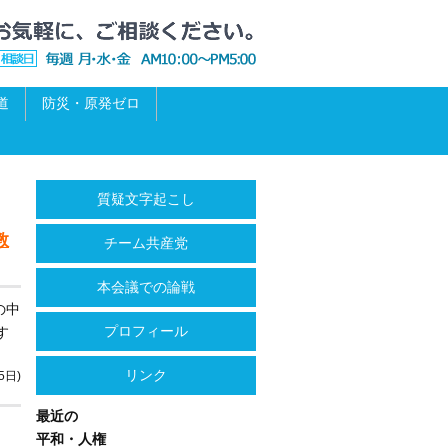
道
防災・原発ゼロ
質疑文字起こし
教
チーム共産党
本会議での論戦
の中
プロフィール
す
リンク
5日)
最近の
平和・人権